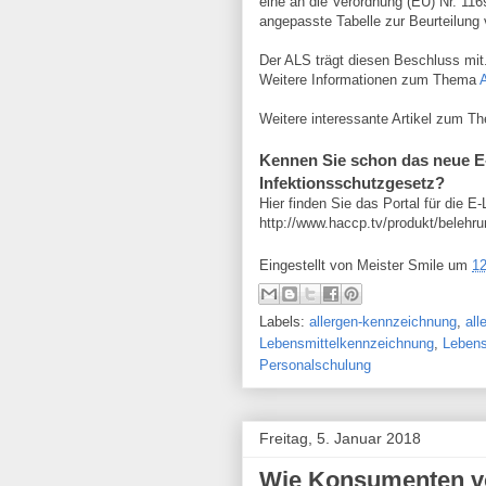
eine an die Verordnung (EU) Nr. 116
angepasste Tabelle zur Beurteilung 
Der ALS trägt diesen Beschluss mit
Weitere Informationen zum Thema
Weitere interessante Artikel zum 
Kennen Sie schon das neue E
Infektionsschutzgesetz?
Hier finden Sie das Portal für die E
http://www.haccp.tv/produkt/belehr
Eingestellt von
Meister Smile
um
12
Labels:
allergen-kennzeichnung
,
all
Lebensmittelkennzeichnung
,
Lebens
Personalschulung
Freitag, 5. Januar 2018
Wie Konsumenten vo