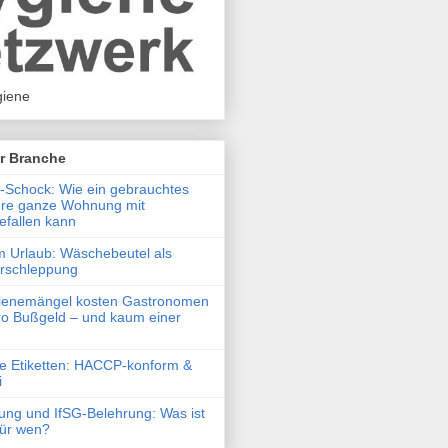
iene
r Branche
Schock: Wie ein gebrauchtes
hre ganze Wohnung mit
efallen kann
m Urlaub: Wäschebeutel als
erschleppung
ienemängel kosten Gastronomen
o Bußgeld – und kaum einer
he Etiketten: HACCP-konform &
i
ung und IfSG-Belehrung: Was ist
 für wen?