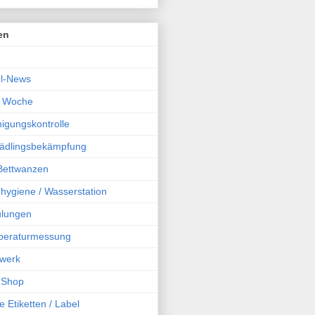
en
l-News
r Woche
igungskontrolle
chädlingsbekämpfung
 Bettwanzen
hygiene / Wasserstation
ulungen
peraturmessung
werk
 Shop
e Etiketten / Label