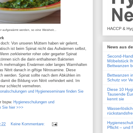
HACCP & Hyg
der aufgewärmt werden, so eine Weisheit...
rk
och: Von unseren Müttern haben wir gelernt,
News aus de
tisch ist beim Spinat nicht das Aufwärmen selbst,
enn zerkleinerter roher oder gegarter Spinat
Second-Hand-
können sich die darin enthaltenen Bakterien
Möbelstück I
rch mehrmaliges Erwärmen oder langes Warmhalten
Bettwanzen b
das Nitrit danach in giftige Nitrosamine. Diese
Bettwanzen i
ich werden. Spinat sollte nach dem Abkühlen im
Schutz vor V
amit die Bildung von Nitrit verhindert wird. Im
nur schlecht vermehren.
Diese 10 Hyg
onalschulungen und Hygieneseminare finden Sie
Tausende Eur
kennt sie
r bspw.
Hygieneschulungen und
n Sie hier >>>
Wasserlöslic
rückstandsfre
Hygieneschul
:22
Keine Kommentare:
Pflicht – und