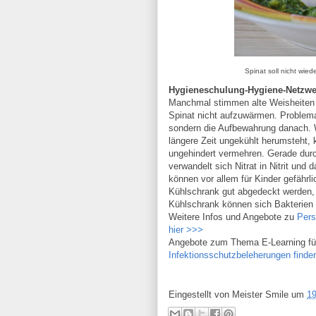
Spinat soll nicht wie
Hygieneschulung-Hygiene-Netzwe
Manchmal stimmen alte Weisheiten d
Spinat nicht aufzuwärmen. Problema
sondern die Aufbewahrung danach. W
längere Zeit ungekühlt herumsteht, 
ungehindert vermehren. Gerade du
verwandelt sich Nitrat in Nitrit und 
können vor allem für Kinder gefährl
Kühlschrank gut abgedeckt werden, d
Kühlschrank können sich Bakterien 
Weitere Infos und Angebote zu
Pers
hier >>>
Angebote zum Thema E-Learning fü
Infektionsschutzbeleherungen finde
Eingestellt von
Meister Smile
um
19