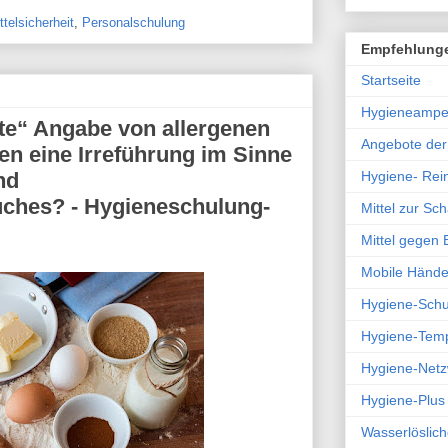
telsicherheit
,
Personalschulung
Empfehlung
Startseite
Hygieneampe
te“ Angabe von allergenen
Angebote de
en eine Irreführung im Sinne
nd
Hygiene- Rein
uches? - Hygieneschulung-
Mittel zur S
Mittel gegen
Mobile Hände
Hygiene-Sch
Hygiene-Tem
Hygiene-Netz
Hygiene-Plus
Wasserlöslich