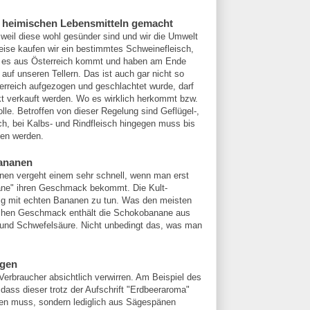
zu heimischen Lebensmitteln gemacht
weil diese wohl gesünder sind und wir die Umwelt
eise kaufen wir ein bestimmtes Schweinefleisch,
ss es aus Österreich kommt und haben am Ende
auf unseren Tellern. Das ist auch gar nicht so
erreich aufgezogen und geschlachtet wurde, darf
kt verkauft werden. Wo es wirklich herkommt bzw.
lle. Betroffen von dieser Regelung sind Geflügel-,
ch, bei Kalbs- und Rindfleisch hingegen muss bis
en werden.
bananen
nen vergeht einem sehr schnell, wenn man erst
ane" ihren Geschmack bekommt. Die Kult-
nig mit echten Bananen zu tun. Was den meisten
ischen Geschmack enthält die Schokobanane aus
 und Schwefelsäure. Nicht unbedingt das, was man
ngen
 Verbraucher absichtlich verwirren. Am Beispiel des
ass dieser trotz der Aufschrift "Erdbeeraroma"
ten muss, sondern lediglich aus Sägespänen