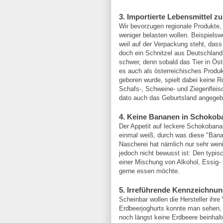
3. Importierte Lebensmittel 
Wir bevorzugen regionale Produkte, 
weniger belasten wollen. Beispielsw
weil auf der Verpackung steht, da
doch ein Schnitzel aus Deutschland 
schwer, denn sobald das Tier in Öst
es auch als österreichisches Produ
geboren wurde, spielt dabei keine Ro
Schafs-, Schweine- und Ziegenfleis
dato auch das Geburtsland angegeb
4. Keine Bananen in Schoko
Der Appetit auf leckere Schokobana
einmal weiß, durch was diese "Ban
Nascherei hat nämlich nur sehr we
jedoch nicht bewusst ist: Den typ
einer Mischung von Alkohol, Essig-
gerne essen möchte.
5. Irreführende Kennzeichnu
Scheinbar wollen die Hersteller ihre
Erdbeerjoghurts konnte man sehen, d
noch längst keine Erdbeere beinhal