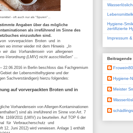
Wasserlöslic
Lebensmittelk
smittel - oft auch nur als "Spuren"...
Hygiene-Smile
bestimmte Angaben über das mögliche
zertifizierte 
ntaminationen als irreführend im Sinne des
setzbuches einzustufen sind.
Impressum & 
g von vorverpackten Broten und in
ien wo immer wieder mit dem Hinweis
„In
 wir das Vorhandensein von allergenen
ons-Verordnung (LMIV) nicht ausschließen“ …
Beitragende
Frowein8
. – 22.06.2016 in Berlin beschloss das Fachgremium
 Gebiet der Lebensmittelhygiene und der
Hygiene-N
tigen Sachverständigen) hierzu folgendes:
Meister Sm
nung auf vorverpackten Broten und in
Wasserlösl
iche Vorhandensein von Allergen-Kontaminationen
schädling
nthalten“) sind als irreführend im Sinne von Art. 7
 Nr. 1169/2011 (LMIV) zu beurteilen. Auf TOP 6 der
nal für Verbraucherschutz und
 12, Juni 2012) wird verwiesen. Anlage 1 enthält