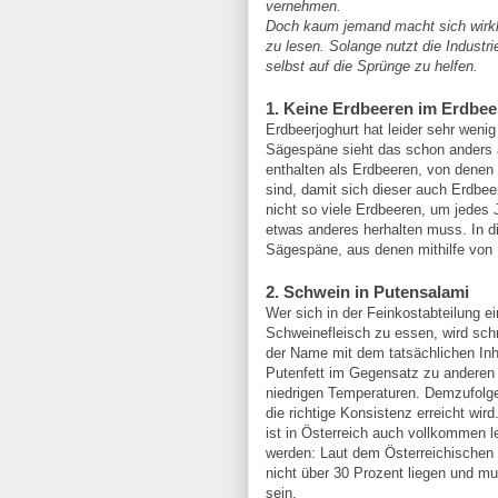
vernehmen.
Doch kaum jemand macht sich wirkl
zu lesen. Solange nutzt die Industri
selbst auf die Sprünge zu helfen.
1. Keine Erdbeeren im Erdbee
Erdbeerjoghurt hat leider sehr weni
Sägespäne sieht das schon anders a
enthalten als Erdbeeren, von denen 
sind, damit sich dieser auch Erdbee
nicht so viele Erdbeeren, um jedes
etwas anderes herhalten muss. In d
Sägespäne, aus denen mithilfe von
2. Schwein in Putensalami
Wer sich in der Feinkostabteilung e
Schweinefleisch zu essen, wird schne
der Name mit dem tatsächlichen Inh
Putenfett im Gegensatz zu anderen F
niedrigen Temperaturen. Demzufolge
die richtige Konsistenz erreicht wi
ist in Österreich auch vollkommen l
werden: Laut dem Österreichischen 
nicht über 30 Prozent liegen und mu
sein.