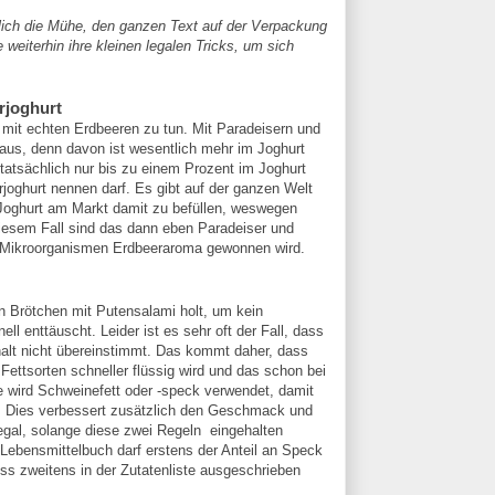
ich die Mühe, den ganzen Text auf der Verpackung
e weiterhin ihre kleinen legalen Tricks, um sich
rjoghurt
g mit echten Erdbeeren zu tun. Mit Paradeisern und
us, denn davon ist wesentlich mehr im Joghurt
tatsächlich nur bis zu einem Prozent im Joghurt
rjoghurt nennen darf. Es gibt auf der ganzen Welt
 Joghurt am Markt damit zu befüllen, weswegen
iesem Fall sind das dann eben Paradeiser und
 Mikroorganismen Erdbeeraroma gewonnen wird.
in Brötchen mit Putensalami holt, um kein
ll enttäuscht. Leider ist es sehr oft der Fall, dass
alt nicht übereinstimmt. Das kommt daher, dass
ettsorten schneller flüssig wird und das schon bei
 wird Schweinefett oder -speck verwendet, damit
rd. Dies verbessert zusätzlich den Geschmack und
egal, solange diese zwei Regeln eingehalten
Lebensmittelbuch darf erstens der Anteil an Speck
ss zweitens in der Zutatenliste ausgeschrieben