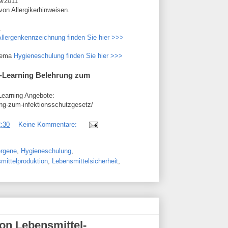
9/2011
von Allergikerhinweisen.
.
Allergenkennzeichnung finden Sie hier >>>
Thema
Hygieneschulung finden Sie hier >>>
-Learning Belehrung zum
-Learning Angebote:
ung-zum-infektionsschutzgesetz/
:30
Keine Kommentare:
ergene
,
Hygieneschulung
,
mittelproduktion
,
Lebensmittelsicherheit
,
n Lebensmittel-