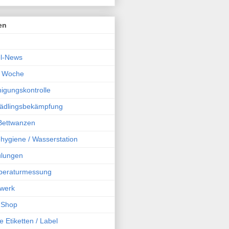
en
l-News
r Woche
igungskontrolle
chädlingsbekämpfung
 Bettwanzen
hygiene / Wasserstation
ulungen
peraturmessung
werk
 Shop
e Etiketten / Label