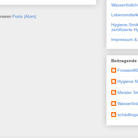
Wasserlöslic
Lebensmittelk
nieren
Posts (Atom)
Hygiene-Smile
zertifizierte 
Impressum & 
Beitragende
Frowein8
Hygiene-N
Meister Sm
Wasserlösl
schädling