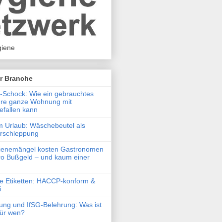
iene
r Branche
Schock: Wie ein gebrauchtes
hre ganze Wohnung mit
efallen kann
m Urlaub: Wäschebeutel als
erschleppung
ienemängel kosten Gastronomen
o Bußgeld – und kaum einer
he Etiketten: HACCP-konform &
i
ung und IfSG-Belehrung: Was ist
 für wen?