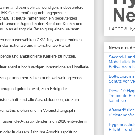
nahme an dieser sehr aufwendigen, insbesondere
 IHK-Gesellenprüfung nah angepasste
chaft, ist heute immer noch ein bedeutendes
ett unserer Jugend in den Beruf der Köchin und
HACCP & Hyg
s. Man erlangt die Befähigung einen weiteren
en der ausgewählten CKV Jury zu präsentieren.
 das nationale und internationale Parkett
News aus de
rebende und ambitionierte Karriere zu nutzen.
Second-Hand-
Möbelstück I
Bettwanzen b
einer absolut hochwertigen internationalen Hotellerie-
Bettwanzen i
zengastronomen zählen auch weltweit agierende
Schutz vor V
vorragend gekocht wird, zum Erfolg der
Diese 10 Hyg
Tausende Eur
sterschaft sind alle Auszubildenden, die zum
kennt sie
Wasserlöslic
erhältnis stehen und im Veranstaltungsjahr
rückstandsfre
 müssen die Auszubildenden sich 2016 entweder im
Hygieneschul
Pflicht – und
en oder in diesem Jahr ihre Abschlussprüfung