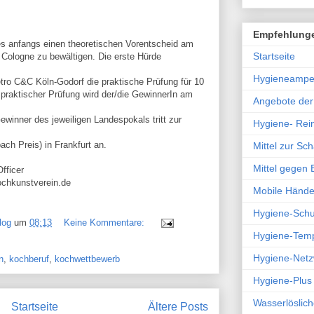
Empfehlung
s anfangs einen theoretischen Vorentscheid am
Startseite
 Cologne zu bewältigen. Die erste Hürde
Hygieneampe
tro C&C Köln-Godorf die praktische Prüfung für 10
r praktischer Prüfung wird der/die GewinnerIn am
Angebote de
ewinner des jeweiligen Landespokals tritt zur
Hygiene- Rein
ach Preis) in Frankfurt an.
Mittel zur S
Mittel gegen
fficer
ochkunstverein.de
Mobile Hände
Hygiene-Sch
log
um
08:13
Keine Kommentare:
Hygiene-Tem
Hygiene-Netz
n
,
kochberuf
,
kochwettbewerb
Hygiene-Plus
Wasserlöslich
Startseite
Ältere Posts