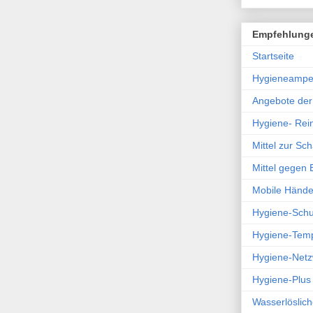
Empfehlung
Startseite
Hygieneampe
Angebote de
Hygiene- Rein
Mittel zur S
Mittel gegen
Mobile Hände
Hygiene-Sch
Hygiene-Tem
Hygiene-Netz
Hygiene-Plus
Wasserlöslich