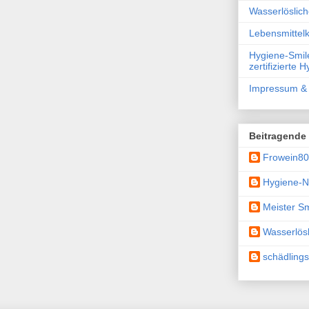
Wasserlöslic
Lebensmittelk
Hygiene-Smile
zertifizierte 
Impressum & 
Beitragende
Frowein8
Hygiene-N
Meister Sm
Wasserlösl
schädling