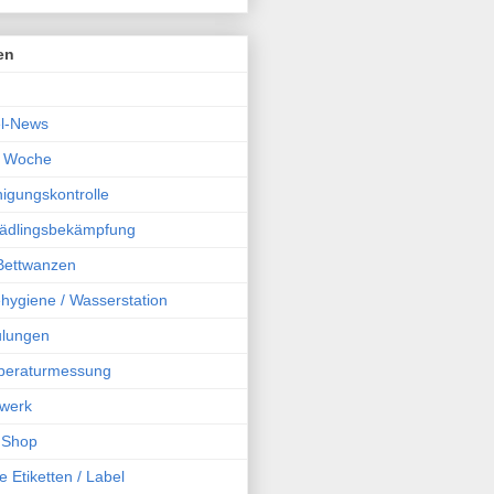
en
l-News
r Woche
igungskontrolle
chädlingsbekämpfung
 Bettwanzen
hygiene / Wasserstation
ulungen
peraturmessung
werk
 Shop
e Etiketten / Label