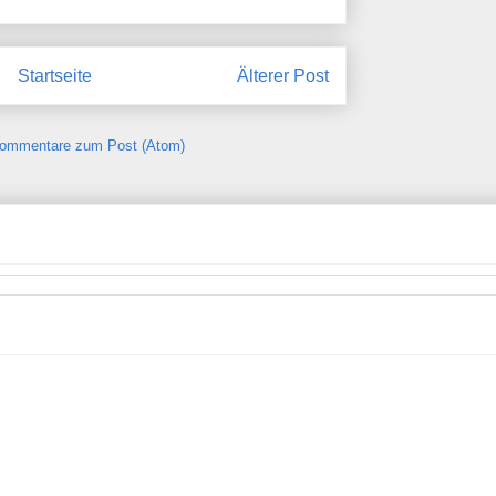
Startseite
Älterer Post
ommentare zum Post (Atom)