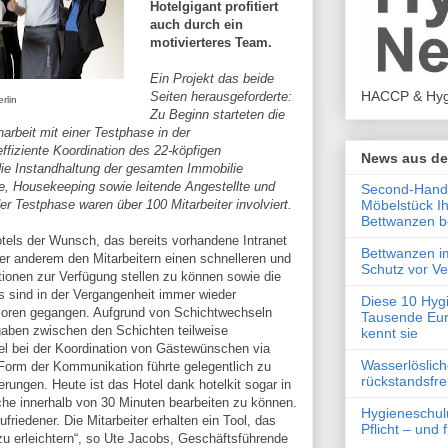
Hotelgigant profitiert
auch durch ein
motivierteres Team.
Ein Projekt das beide
HACCP & Hyg
Seiten herausgeforderte:
erlin
Zu Beginn starteten die
beit mit einer Testphase in der
effiziente Koordination des 22-köpfigen
News aus de
die Instandhaltung der gesamten Immobilie
ice, Housekeeping sowie leitende Angestellte und
Second-Hand-
Möbelstück I
 Testphase waren über 100 Mitarbeiter involviert.
Bettwanzen b
els der Wunsch, das bereits vorhandene Intranet
Bettwanzen i
ter anderem den Mitarbeitern einen schnelleren und
Schutz vor V
ationen zur Verfügung stellen zu können sowie die
s sind in der Vergangenheit immer wieder
Diese 10 Hyg
loren gegangen. Aufgrund von Schichtwechseln
Tausende Eur
aben zwischen den Schichten teilweise
kennt sie
l bei der Koordination von Gästewünschen via
Wasserlöslic
Form der Kommunikation führte gelegentlich zu
rückstandsfre
ungen. Heute ist das Hotel dank hotelkit sogar in
he innerhalb von 30 Minuten bearbeiten zu können.
Hygieneschul
friedener. Die Mitarbeiter erhalten ein Tool, das
Pflicht – und
t zu erleichtern“, so Ute Jacobs, Geschäftsführende