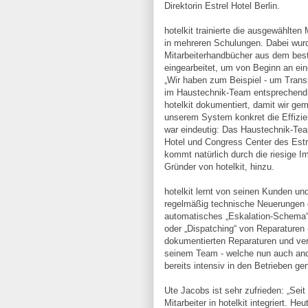
Direktorin Estrel Hotel Berlin.
hotelkit trainierte die ausgewählte
in mehreren Schulungen. Dabei wurd
Mitarbeiterhandbücher aus dem best
eingearbeitet, um von Beginn an ein
„Wir haben zum Beispiel - um Trans
im Haustechnik-Team entsprechend d
hotelkit dokumentiert, damit wir g
unserem System konkret die Effizie
war eindeutig: Das Haustechnik-Tea
Hotel und Congress Center des Estre
kommt natürlich durch die riesige I
Gründer von hotelkit, hinzu.
hotelkit lernt von seinen Kunden u
regelmäßig technische Neuerungen e
automatisches „Eskalation-Schema“
oder „Dispatching“ von Reparaturen -
dokumentierten Reparaturen und verte
seinem Team - welche nun auch and
bereits intensiv in den Betrieben ge
Ute Jacobs ist sehr zufrieden: „Sei
Mitarbeiter in hotelkit integriert. He