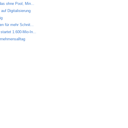
das ohne Pool, Min...
auf Digitalisierung
ig
en für mehr Schnit...
tartet 1.600-Mio-In...
ternehmensalltag