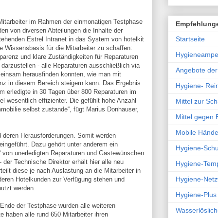
n Mitarbeiter im Rahmen der einmonatigen Testphase
Empfehlung
en von diversen Abteilungen die Inhalte der
Startseite
ehenden Estrel Intranet in das System von hotelkit
e Wissensbasis für die Mitarbeiter zu schaffen:
Hygieneampe
parenz und klare Zuständigkeiten für Reparaturen
arzustellen - alle Reparaturen ausschließlich via
Angebote de
emeinsam herausfinden konnten, wie man mit
nz in diesem Bereich steigern kann. Das Ergebnis
Hygiene- Rein
m erledigte in 30 Tagen über 800 Reparaturen im
l wesentlich effizienter. Die gefühlt hohe Anzahl
Mittel zur S
mmobilie selbst zustande“, fügt Marius Donhauser,
Mittel gegen
Mobile Hände
nd deren Herausforderungen. Somit werden
ingeführt. Dazu gehört unter anderem ein
Hygiene-Sch
 von unerledigten Reparaturen und Gästewünschen
 der Technische Direktor erhält hier alle neu
Hygiene-Tem
ilt diese je nach Auslastung an die Mitarbeiter in
Hygiene-Netz
eren Hotelkunden zur Verfügung stehen und
nutzt werden.
Hygiene-Plus
t Ende der Testphase wurden alle weiteren
Wasserlöslich
ute haben alle rund 650 Mitarbeiter ihren