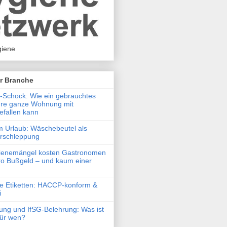
iene
r Branche
Schock: Wie ein gebrauchtes
hre ganze Wohnung mit
efallen kann
m Urlaub: Wäschebeutel als
erschleppung
ienemängel kosten Gastronomen
o Bußgeld – und kaum einer
he Etiketten: HACCP-konform &
i
ung und IfSG-Belehrung: Was ist
 für wen?