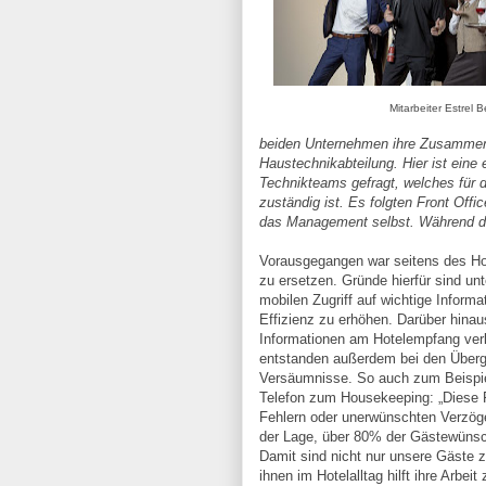
Mitarbeiter Estrel B
beiden Unternehmen ihre Zusammenar
Haustechnikabteilung. Hier ist eine 
Technikteams gefragt, welches für 
zuständig ist. Es folgten Front Off
das Management selbst. Während der
Vorausgegangen war seitens des Hot
zu ersetzen. Gründe hierfür sind un
mobilen Zugriff auf wichtige Inform
Effizienz zu erhöhen. Darüber hinau
Informationen am Hotelempfang ver
entstanden außerdem bei den Überg
Versäumnisse. So auch zum Beispie
Telefon zum Housekeeping: „Diese 
Fehlern oder unerwünschten Verzöger
der Lage, über 80% der Gästewünsc
Damit sind nicht nur unsere Gäste zu
ihnen im Hotelalltag hilft ihre Arbei