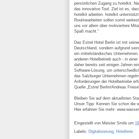
persönlichen Zugang zu hotelkit. Nac
das innovative Tool. Ziel ist es, da
hotelkit arbeiten. hotelkit unterstüt
Routinearbeiten sollen somit weites
uns vor allem über motiviertere Mita
Spaß macht.“
Das Estrel Hotel Berlin ist mit sein
Deutschland, sondern aufgrund sein
ein mittelständisches Unternehmen.
anderen Hotelbetrieb auch - in einer
daher bereits seit einigen Jahren e
Software-Lösung, um unterschiedlich
das Salzburger Unternehmen regelmä
Anforderungen der Hotelbetriebe erf
Quelle „Estrel Berlin/Andreas Friese
Bleiben Sie auf dem aktuellsten St
Unser Tipp: Kennen Sie schon die 
Hier erfahren Sie mehr: www.wasserl
Eingestellt von
Meister Smile
um
19
Labels:
Digitalisierung
,
Hotellerie