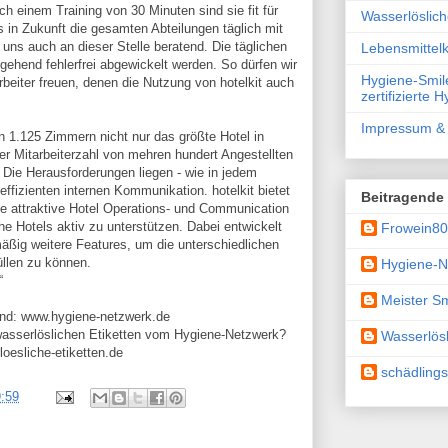
h einem Training von 30 Minuten sind sie fit für
Wasserlöslic
ss in Zukunft die gesamten Abteilungen täglich mit
zt uns auch an dieser Stelle beratend. Die täglichen
Lebensmittelk
tgehend fehlerfrei abgewickelt werden. So dürfen wir
Hygiene-Smile
rbeiter freuen, denen die Nutzung von hotelkit auch
zertifizierte 
Impressum & 
en 1.125 Zimmern nicht nur das größte Hotel in
er Mitarbeiterzahl von mehren hundert Angestellten
 Die Herausforderungen liegen - wie in jedem
 effizienten internen Kommunikation. hotelkit bietet
Beitragende
ine attraktive Hotel Operations- und Communication
e Hotels aktiv zu unterstützen. Dabei entwickelt
Frowein8
ßig weitere Features, um die unterschiedlichen
üllen zu können.
Hygiene-N
“
Meister Sm
and: www.hygiene-netzwerk.de
wasserlöslichen Etiketten vom Hygiene-Netzwerk?
Wasserlösl
oesliche-etiketten.de
schädling
:59