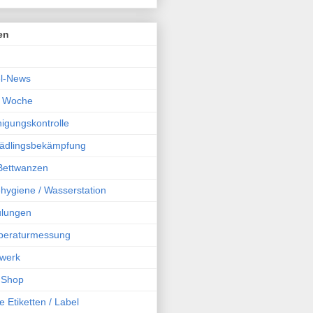
en
l-News
r Woche
igungskontrolle
chädlingsbekämpfung
 Bettwanzen
hygiene / Wasserstation
ulungen
peraturmessung
werk
 Shop
e Etiketten / Label