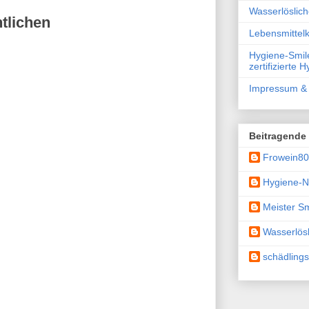
Wasserlöslic
tlichen
Lebensmittelk
Hygiene-Smile
zertifizierte 
Impressum & 
Beitragende
Frowein8
Hygiene-N
Meister Sm
Wasserlösl
schädling