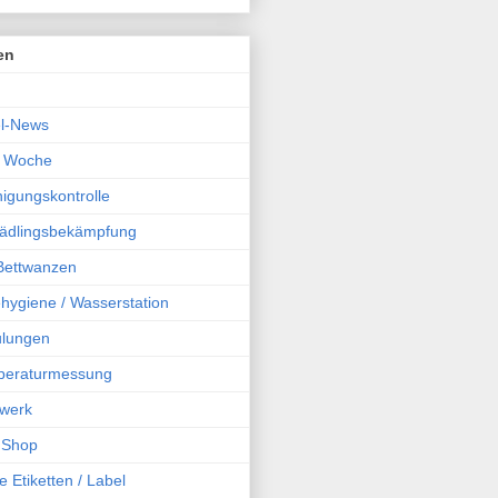
en
l-News
r Woche
igungskontrolle
chädlingsbekämpfung
 Bettwanzen
hygiene / Wasserstation
ulungen
peraturmessung
werk
 Shop
e Etiketten / Label