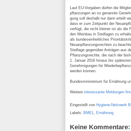
Laut EU-Vorgaben dürfen die Mitglie
pflanzungen an so genannte Genehm
gung soll deshalb nur dann erteilt 
dass er zum Zeitpunkt der Neuanpfl
verfügt, die nicht kleiner ist als d
den Weinbau in Steillagen zu erhalte
als bundeseinheitliches Prioritätskri
Neuanpflanzungsrechten zu beachte
Steillage gegenüber Anträgen aus de
Pflanzungsrechte, die nach der bish
1. Januar 2016 hinaus bis späteste
Genehmigungen für Wiederbepflanz
werden können.
Bundesministerium für Ernährung u
Weitere
interessante Meldungen fin
Eingestellt von
Hygiene-Netzwerk B
Labels:
BMEL
,
Ernährung
Keine Kommentare: