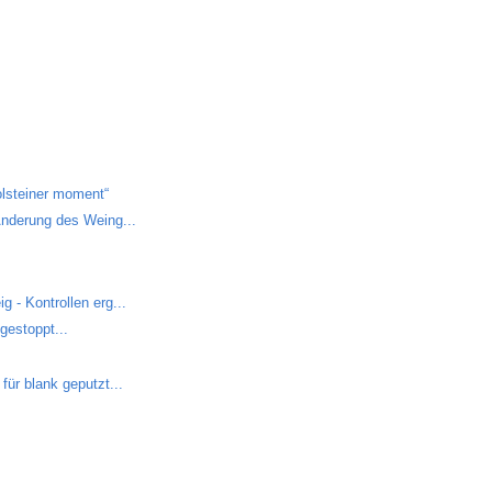
lsteiner moment“
Änderung des Weing...
 - Kontrollen erg...
gestoppt...
für blank geputzt...