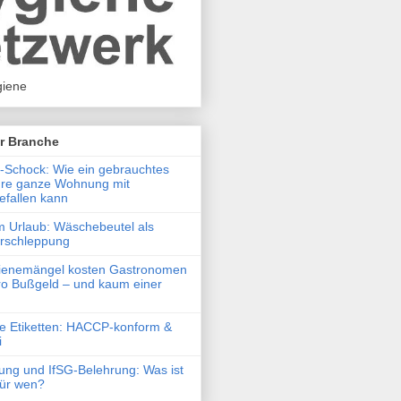
iene
r Branche
Schock: Wie ein gebrauchtes
hre ganze Wohnung mit
efallen kann
m Urlaub: Wäschebeutel als
erschleppung
ienemängel kosten Gastronomen
o Bußgeld – und kaum einer
he Etiketten: HACCP-konform &
i
ung und IfSG-Belehrung: Was ist
 für wen?