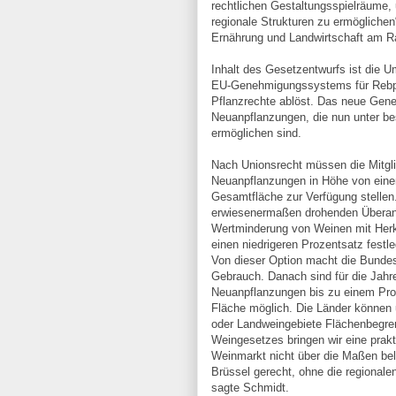
rechtlichen Gestaltungsspielräume,
regionale Strukturen zu er­möglichen
Ernährung und Landwirtschaft am Ra
Inhalt des Gesetzentwurfs ist die 
EU-Genehmigungssystems für Rebpf
Pflanz­rechte ablöst. Das neue Gen
Neuanpflanzungen, die nun unter b
ermöglichen sind.
Nach Unionsrecht müssen die Mitgli
Neuanpflanzungen in Höhe von einem
Gesamtfläche zur Verfügung stellen.
erwiesenermaßen drohenden Überan
Wertminderung von Weinen mit Herku
einen niedrigeren Prozentsatz festl
Von dieser Option macht die Bunde
Gebrauch. Danach sind für die Jahr
Neuanpflanzungen bis zu einem Pro­
Fläche möglich. Die Länder können 
oder Landweingebiete Flächenbegren
Weingesetzes bringen wir eine prak
Weinmarkt nicht über die Maßen bel
Brüssel gerecht, ohne die regionale
sagte Schmidt.