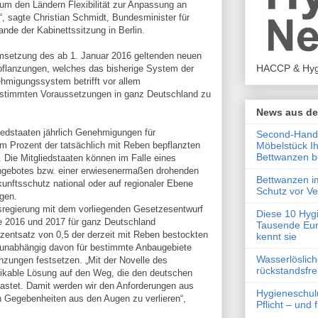
 um den Ländern Flexibilität zur Anpassung an
“, sagte Christian Schmidt, Bundesminister für
nde der Kabinettssitzung in Berlin.
Umsetzung des ab 1. Januar 2016 geltenden neuen
HACCP & Hyg
lanzungen, welches das bisherige System der
ehmigungssystem betrifft vor allem
estimmten Voraussetzungen in ganz Deutschland zu
News aus de
edstaaten jährlich Genehmigungen für
Second-Hand-
Möbelstück I
 Prozent der tatsächlich mit Reben bepflanzten
Bettwanzen b
 Die Mitgliedstaaten können im Falle eines
gebotes bzw. einer erwiesenermaßen drohenden
Bettwanzen i
nftsschutz national oder auf regionaler Ebene
Schutz vor V
egen.
sregierung mit dem vorliegenden Gesetzesentwurf
Diese 10 Hyg
e 2016 und 2017 für ganz Deutschland
Tausende Eur
zentsatz von 0,5 der derzeit mit Reben bestockten
kennt sie
un­abhängig davon für bestimmte Anbaugebiete
Wasserlöslic
­zungen festsetzen. „Mit der Novelle des
rückstandsfre
tikable Lösung auf den Weg, die den deutschen
astet. Damit werden wir den Anforderungen aus
Hygieneschul
n Gegebenheiten aus den Augen zu verlieren“,
Pflicht – und