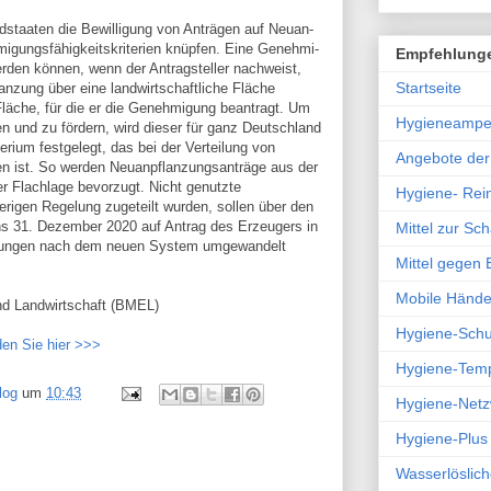
dstaaten die Bewilligung von Anträgen auf Neuan­
igungsfähigkeitskriterien knüpfen. Eine Genehmi­
Empfehlung
werden können, wenn der Antragsteller nachweist,
Startseite
anzung über eine landwirtschaftliche Fläche
ie Fläche, für die er die Genehmigung beantragt. Um
Hygieneampe
n und zu fördern, wird dieser für ganz Deutsch­land
terium festgelegt, das bei der Verteilung von
Angebote de
n ist. So werden Neuanpflanzungsanträge aus der
r Flachlage bevorzugt. Nicht genutzte
Hygiene- Rein
erigen Regelung zugeteilt wurden, sol­len über den
ns 31. Dezember 2020 auf Antrag des Er­zeugers in
Mittel zur S
ungen nach dem neuen System umge­wan­delt
Mittel gegen
Mobile Hände
nd Landwirtschaft (BMEL)
Hygiene-Sch
den Sie hier >>>
Hygiene-Tem
log
um
10:43
Hygiene-Netz
Hygiene-Plus
Wasserlöslich