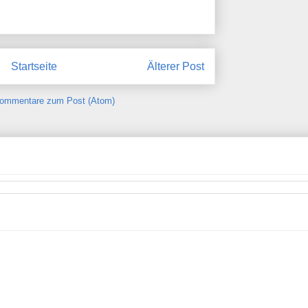
Startseite
Älterer Post
ommentare zum Post (Atom)